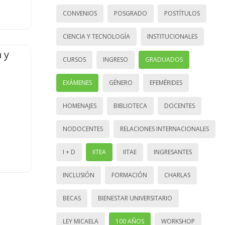
CONVENIOS
POSGRADO
POSTÍTULOS
CIENCIA Y TECNOLOGÍA
INSTITUCIONALES
 y
CURSOS
INGRESO
GRADUADOS
EXÁMENES
GÉNERO
EFEMÉRIDES
HOMENAJES
BIBLIOTECA
DOCENTES
NODOCENTES
RELACIONES INTERNACIONALES
I + D
IITEA
IITAE
INGRESANTES
INCLUSIÓN
FORMACIÓN
CHARLAS
BECAS
BIENESTAR UNIVERSITARIO
LEY MICAELA
100 AÑOS
WORKSHOP