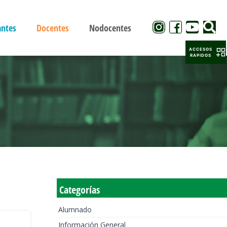
antes
Docentes
Nodocentes
ACCESOS
RAPIDOS
Categorías
Alumnado
Información General