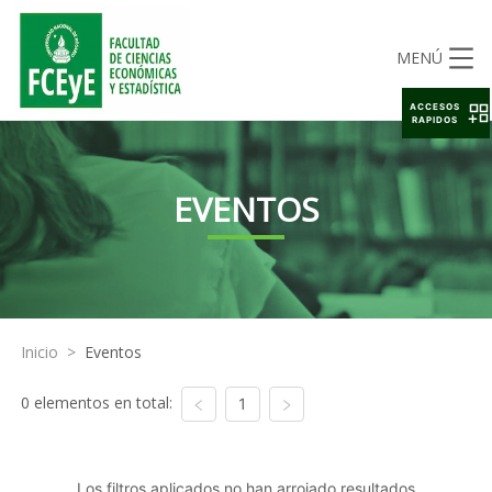
MENÚ
ACCESOS
RAPIDOS
EVENTOS
Inicio
>
Eventos
0 elementos en total:
1
Los filtros aplicados no han arrojado resultados