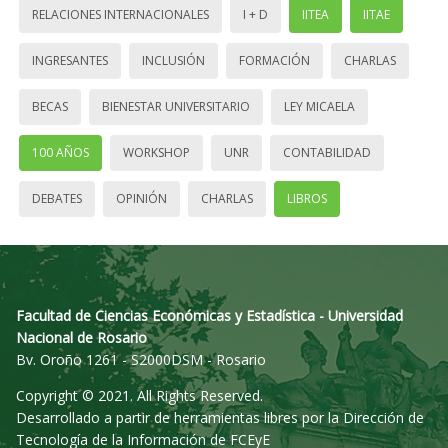
RELACIONES INTERNACIONALES
I + D
IITEA
IITAE
INGRESANTES
INCLUSIÓN
FORMACIÓN
CHARLAS
BECAS
BIENESTAR UNIVERSITARIO
LEY MICAELA
100 AÑOS
WORKSHOP
UNR
CONTABILIDAD
DEBATES
OPINIÓN
CHARLAS
LIBROS
Facultad de Ciencias Económicas y Estadística - Universidad
Nacional de Rosario
Bv. Oroño 1261 - S2000DSM - Rosario
Copyright © 2021. All Rights Reserved.
Desarrollado a partir de herramientas libres por la Dirección de
Tecnología de la Información de FCEyE