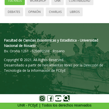
100 AÑOS
WORKSHOP
UNR
CONTABILIDAD
DEBATES
OPINIÓN
CHARLAS
LIBROS
Facultad de Ciencias Económicas y Estadística - Universidad
Nacional de Rosario
Bv. Oroño 1261 - S2000DSM - Rosario
Copyright © 2021. All Rights Reserved.
Desarrollado a partir de herramientas libres por la Dirección de
Tecnología de la Información de FCEyE
UNR - FCEyE | Todos los derechos reservados