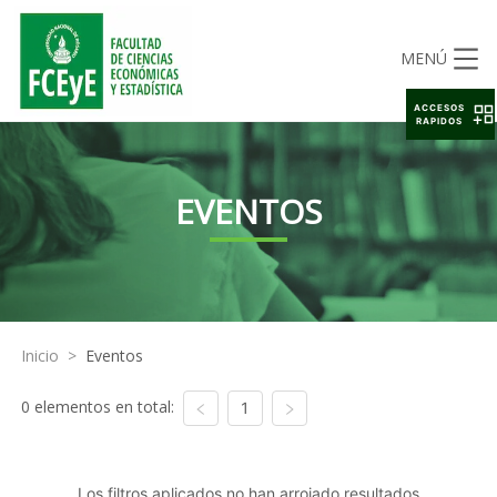
MENÚ
ACCESOS
RAPIDOS
EVENTOS
Inicio
>
Eventos
0 elementos en total:
1
Los filtros aplicados no han arrojado resultados