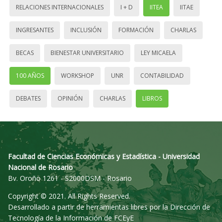
RELACIONES INTERNACIONALES
I + D
IITEA
IITAE
INGRESANTES
INCLUSIÓN
FORMACIÓN
CHARLAS
BECAS
BIENESTAR UNIVERSITARIO
LEY MICAELA
100 AÑOS
WORKSHOP
UNR
CONTABILIDAD
DEBATES
OPINIÓN
CHARLAS
LIBROS
Facultad de Ciencias Económicas y Estadística - Universidad
Nacional de Rosario
Bv. Oroño 1261 - S2000DSM - Rosario
Copyright © 2021. All Rights Reserved.
Desarrollado a partir de herramientas libres por la Dirección de
Tecnología de la Información de FCEyE