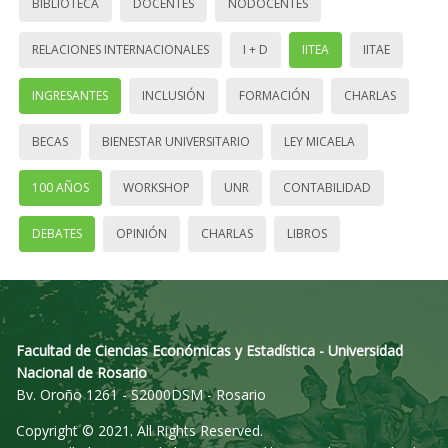
BIBLIOTECA
DOCENTES
NODOCENTES
RELACIONES INTERNACIONALES
I + D
IITEA
IITAE
INGRESANTES
INCLUSIÓN
FORMACIÓN
CHARLAS
BECAS
BIENESTAR UNIVERSITARIO
LEY MICAELA
100 AÑOS
WORKSHOP
UNR
CONTABILIDAD
DEBATES
OPINIÓN
CHARLAS
LIBROS
Facultad de Ciencias Económicas y Estadística - Universidad
Nacional de Rosario
Bv. Oroño 1261 - S2000DSM - Rosario
Copyright © 2021. All Rights Reserved.