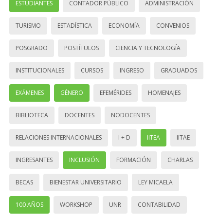
ESTUDIANTES
CONTADOR PÚBLICO
ADMINISTRACIÓN
TURISMO
ESTADÍSTICA
ECONOMÍA
CONVENIOS
POSGRADO
POSTÍTULOS
CIENCIA Y TECNOLOGÍA
INSTITUCIONALES
CURSOS
INGRESO
GRADUADOS
EXÁMENES
GÉNERO
EFEMÉRIDES
HOMENAJES
BIBLIOTECA
DOCENTES
NODOCENTES
RELACIONES INTERNACIONALES
I + D
IITEA
IITAE
INGRESANTES
INCLUSIÓN
FORMACIÓN
CHARLAS
BECAS
BIENESTAR UNIVERSITARIO
LEY MICAELA
100 AÑOS
WORKSHOP
UNR
CONTABILIDAD