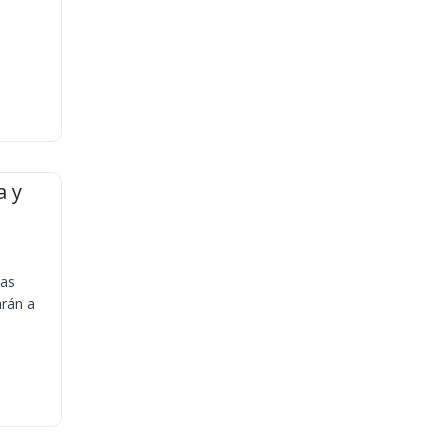
a y
ias
arán a