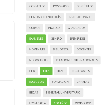
CONVENIOS
POSGRADO
POSTÍTULOS
CIENCIA Y TECNOLOGÍA
INSTITUCIONALES
CURSOS
INGRESO
GRADUADOS
EXÁMENES
GÉNERO
EFEMÉRIDES
HOMENAJES
BIBLIOTECA
DOCENTES
NODOCENTES
RELACIONES INTERNACIONALES
I + D
IITEA
IITAE
INGRESANTES
INCLUSIÓN
FORMACIÓN
CHARLAS
BECAS
BIENESTAR UNIVERSITARIO
LEY MICAELA
100 AÑOS
WORKSHOP