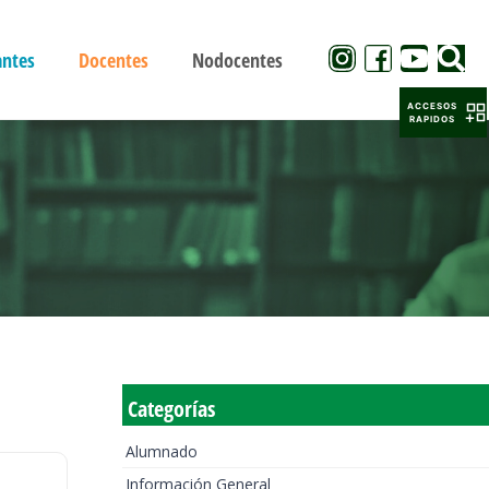
antes
Docentes
Nodocentes
ACCESOS
RAPIDOS
Categorías
Alumnado
Información General