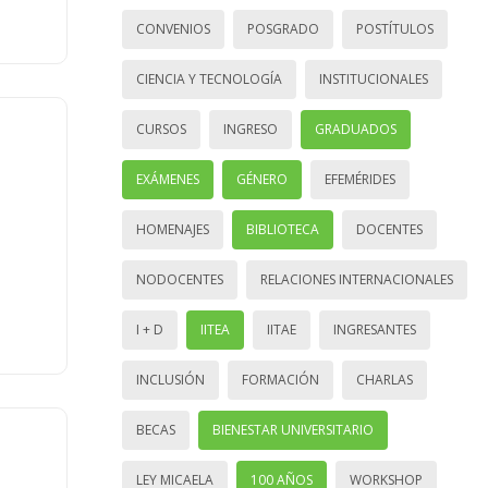
CONVENIOS
POSGRADO
POSTÍTULOS
CIENCIA Y TECNOLOGÍA
INSTITUCIONALES
CURSOS
INGRESO
GRADUADOS
EXÁMENES
GÉNERO
EFEMÉRIDES
HOMENAJES
BIBLIOTECA
DOCENTES
NODOCENTES
RELACIONES INTERNACIONALES
I + D
IITEA
IITAE
INGRESANTES
INCLUSIÓN
FORMACIÓN
CHARLAS
BECAS
BIENESTAR UNIVERSITARIO
LEY MICAELA
100 AÑOS
WORKSHOP