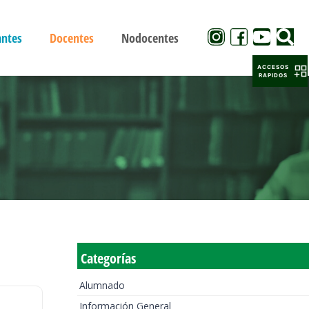
antes
Docentes
Nodocentes
ACCESOS
RAPIDOS
Categorías
Alumnado
Información General