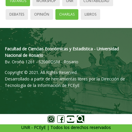
100 AÑOS
WORKSHOP
UNR
CONTABILIDAD
DEBATES
OPINIÓN
CHARLAS
LIBROS
Facultad de Ciencias Económicas y Estadística - Universidad
Nacional de Rosario
Bv. Oroño 1261 - S2000DSM - Rosario
Copyright © 2021. All Rights Reserved.
Desarrollado a partir de herramientas libres por la Dirección de
Tecnología de la Información de FCEyE
UNR - FCEyE | Todos los derechos reservados