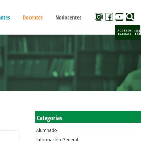
antes
Docentes
Nodocentes
ACCESOS
RAPIDOS
Categorías
Alumnado
Información General