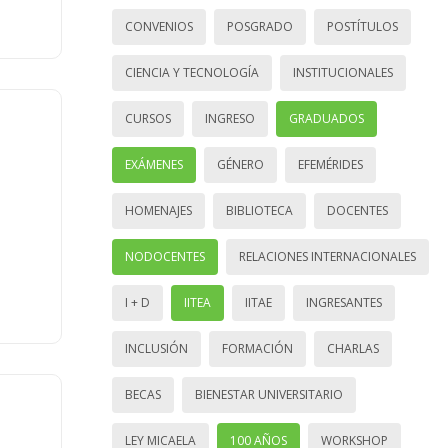
CONVENIOS
POSGRADO
POSTÍTULOS
CIENCIA Y TECNOLOGÍA
INSTITUCIONALES
CURSOS
INGRESO
GRADUADOS
EXÁMENES
GÉNERO
EFEMÉRIDES
HOMENAJES
BIBLIOTECA
DOCENTES
NODOCENTES
RELACIONES INTERNACIONALES
I + D
IITEA
IITAE
INGRESANTES
INCLUSIÓN
FORMACIÓN
CHARLAS
BECAS
BIENESTAR UNIVERSITARIO
LEY MICAELA
100 AÑOS
WORKSHOP