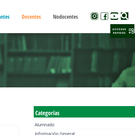
antes
Docentes
Nodocentes
ACCESOS
RAPIDOS
Categorías
Alumnado
Información General