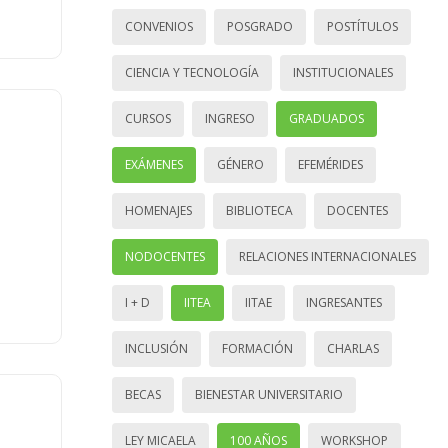
CONVENIOS
POSGRADO
POSTÍTULOS
CIENCIA Y TECNOLOGÍA
INSTITUCIONALES
CURSOS
INGRESO
GRADUADOS
EXÁMENES
GÉNERO
EFEMÉRIDES
HOMENAJES
BIBLIOTECA
DOCENTES
NODOCENTES
RELACIONES INTERNACIONALES
I + D
IITEA
IITAE
INGRESANTES
INCLUSIÓN
FORMACIÓN
CHARLAS
BECAS
BIENESTAR UNIVERSITARIO
LEY MICAELA
100 AÑOS
WORKSHOP