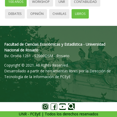
100 AÑOS
WORKSHOP
UNR
CONTABILIDAD
DEBATES
OPINIÓN
CHARLAS
LIBROS
Facultad de Ciencias Económicas y Estadística - Universidad
Nacional de Rosario
Bv. Oroño 1261 - S2000DSM - Rosario
Copyright © 2021. All Rights Reserved.
Desarrollado a partir de herramientas libres por la Dirección de
Tecnología de la Información de FCEyE
UNR - FCEyE | Todos los derechos reservados