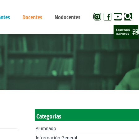
antes
Docentes
Nodocentes
ACCESOS
RAPIDOS
Categorías
Alumnado
Información General