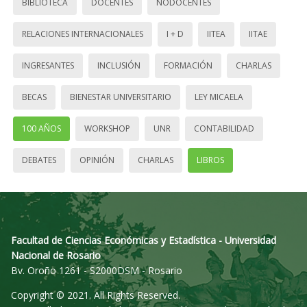
BIBLIOTECA
DOCENTES
NODOCENTES
RELACIONES INTERNACIONALES
I + D
IITEA
IITAE
INGRESANTES
INCLUSIÓN
FORMACIÓN
CHARLAS
BECAS
BIENESTAR UNIVERSITARIO
LEY MICAELA
100 AÑOS
WORKSHOP
UNR
CONTABILIDAD
DEBATES
OPINIÓN
CHARLAS
LIBROS
Facultad de Ciencias Económicas y Estadística - Universidad
Nacional de Rosario
Bv. Oroño 1261 - S2000DSM - Rosario
Copyright © 2021. All Rights Reserved.