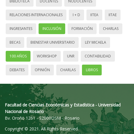
BIBLIOTECA
DOCENTES
NODOCENTES
RELACIONES INTERNACIONALES
I + D
IITEA
IITAE
INGRESANTES
INCLUSIÓN
FORMACIÓN
CHARLAS
BECAS
BIENESTAR UNIVERSITARIO
LEY MICAELA
100 AÑOS
WORKSHOP
UNR
CONTABILIDAD
DEBATES
OPINIÓN
CHARLAS
LIBROS
Facultad de Ciencias Económicas y Estadística - Universidad
Nacional de Rosario
Bv. Oroño 1261 - S2000DSM - Rosario
Copyright © 2021. All Rights Reserved.