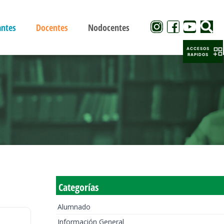
antes
Docentes
Nodocentes
ACCESOS
RAPIDOS
Categorías
Alumnado
Información General