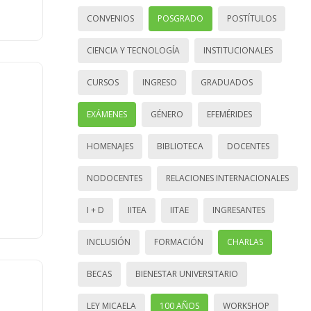
CONVENIOS
POSGRADO
POSTÍTULOS
CIENCIA Y TECNOLOGÍA
INSTITUCIONALES
CURSOS
INGRESO
GRADUADOS
EXÁMENES
GÉNERO
EFEMÉRIDES
HOMENAJES
BIBLIOTECA
DOCENTES
NODOCENTES
RELACIONES INTERNACIONALES
I + D
IITEA
IITAE
INGRESANTES
INCLUSIÓN
FORMACIÓN
CHARLAS
BECAS
BIENESTAR UNIVERSITARIO
LEY MICAELA
100 AÑOS
WORKSHOP