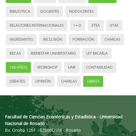
BIBLIOTECA
DOCENTES
NODOCENTES
RELACIONES INTERNACIONALES
I + D
IITEA
IITAE
INGRESANTES
INCLUSIÓN
FORMACIÓN
CHARLAS
BECAS
BIENESTAR UNIVERSITARIO
LEY MICAELA
100 AÑOS
WORKSHOP
UNR
CONTABILIDAD
DEBATES
OPINIÓN
CHARLAS
LIBROS
Facultad de Ciencias Económicas y Estadística - Universidad
Nacional de Rosario
Bv. Oroño 1261 - S2000DSM - Rosario