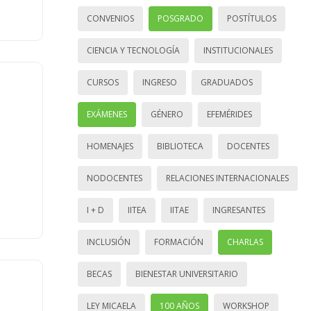
CONVENIOS
POSGRADO
POSTÍTULOS
CIENCIA Y TECNOLOGÍA
INSTITUCIONALES
CURSOS
INGRESO
GRADUADOS
EXÁMENES
GÉNERO
EFEMÉRIDES
HOMENAJES
BIBLIOTECA
DOCENTES
NODOCENTES
RELACIONES INTERNACIONALES
I + D
IITEA
IITAE
INGRESANTES
INCLUSIÓN
FORMACIÓN
CHARLAS
BECAS
BIENESTAR UNIVERSITARIO
LEY MICAELA
100 AÑOS
WORKSHOP