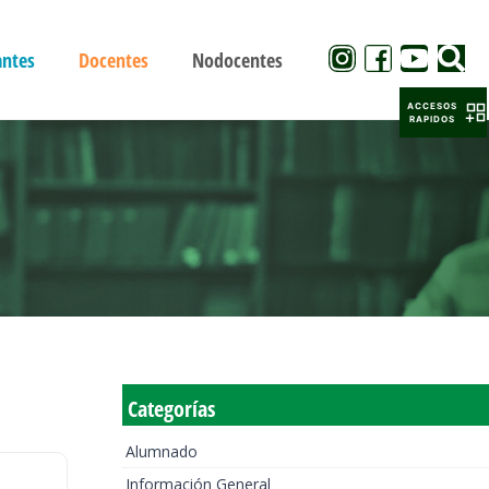
antes
Docentes
Nodocentes
ACCESOS
RAPIDOS
Categorías
Alumnado
Información General