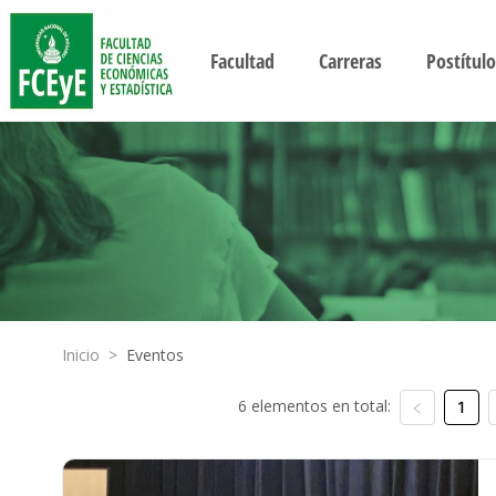
Facultad
Carreras
Postítulo
Inicio
>
Eventos
6 elementos en total:
1