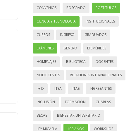
CONVENIOS
POSGRADO
POSTÍTULOS
CIENCIA Y TECNOLOGÍA
INSTITUCIONALES
CURSOS
INGRESO
GRADUADOS
EXÁMENES
GÉNERO
EFEMÉRIDES
HOMENAJES
BIBLIOTECA
DOCENTES
NODOCENTES
RELACIONES INTERNACIONALES
I + D
IITEA
IITAE
INGRESANTES
INCLUSIÓN
FORMACIÓN
CHARLAS
BECAS
BIENESTAR UNIVERSITARIO
LEY MICAELA
100 AÑOS
WORKSHOP