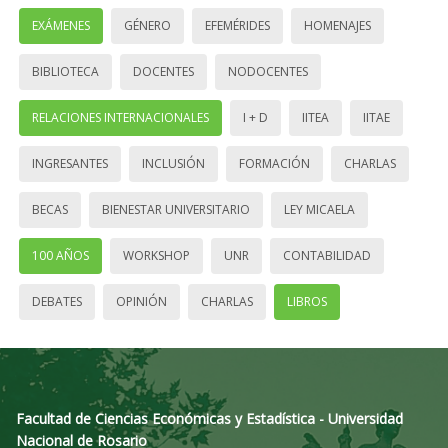
EXÁMENES
GÉNERO
EFEMÉRIDES
HOMENAJES
BIBLIOTECA
DOCENTES
NODOCENTES
RELACIONES INTERNACIONALES
I + D
IITEA
IITAE
INGRESANTES
INCLUSIÓN
FORMACIÓN
CHARLAS
BECAS
BIENESTAR UNIVERSITARIO
LEY MICAELA
100 AÑOS
WORKSHOP
UNR
CONTABILIDAD
DEBATES
OPINIÓN
CHARLAS
LIBROS
Facultad de Ciencias Económicas y Estadística - Universidad
Nacional de Rosario