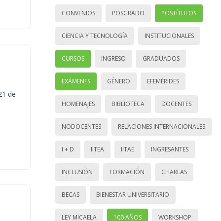
CONVENIOS
POSGRADO
POSTÍTULOS
CIENCIA Y TECNOLOGÍA
INSTITUCIONALES
CURSOS
INGRESO
GRADUADOS
EXÁMENES
GÉNERO
EFEMÉRIDES
21 de
HOMENAJES
BIBLIOTECA
DOCENTES
NODOCENTES
RELACIONES INTERNACIONALES
I + D
IITEA
IITAE
INGRESANTES
INCLUSIÓN
FORMACIÓN
CHARLAS
BECAS
BIENESTAR UNIVERSITARIO
LEY MICAELA
100 AÑOS
WORKSHOP