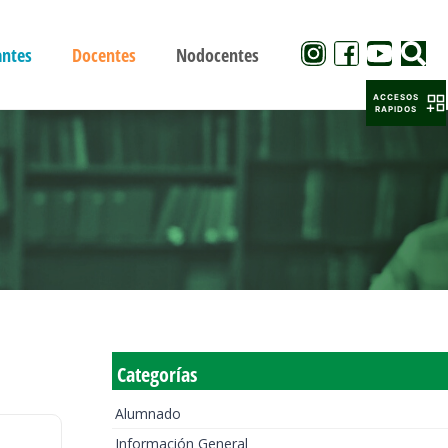
antes
Docentes
Nodocentes
ACCESOS
RAPIDOS
Categorías
Alumnado
Información General