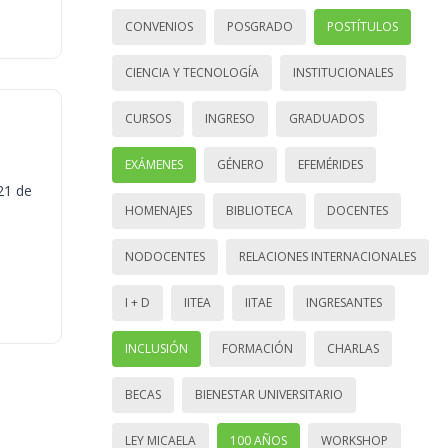
CONVENIOS
POSGRADO
POSTÍTULOS
CIENCIA Y TECNOLOGÍA
INSTITUCIONALES
CURSOS
INGRESO
GRADUADOS
EXÁMENES
GÉNERO
EFEMÉRIDES
21 de
HOMENAJES
BIBLIOTECA
DOCENTES
NODOCENTES
RELACIONES INTERNACIONALES
I + D
IITEA
IITAE
INGRESANTES
INCLUSIÓN
FORMACIÓN
CHARLAS
BECAS
BIENESTAR UNIVERSITARIO
LEY MICAELA
100 AÑOS
WORKSHOP