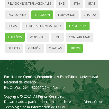
RELACIONES INTERNACIONALES
I + D
IITEA
IITAE
INGRESANTES
INCLUSIÓN
FORMACIÓN
CHARLAS
BECAS
BIENESTAR UNIVERSITARIO
LEY MICAELA
100 AÑOS
WORKSHOP
UNR
CONTABILIDAD
DEBATES
OPINIÓN
CHARLAS
LIBROS
Facultad de Ciencias Económicas y Estadística - Universidad
Nacional de Rosario
Bv. Oroño 1261 - S2000DSM - Rosario
Copyright © 2021. All Rights Reserved.
Desarrollado a partir de herramientas libres por la Dirección de
Tecnología de la Información de FCEyE