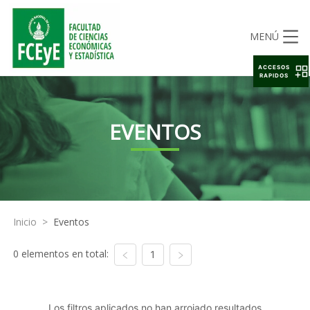
MENÚ
ACCESOS
RAPIDOS
EVENTOS
Inicio
>
Eventos
0 elementos en total:
1
Los filtros aplicados no han arrojado resultados