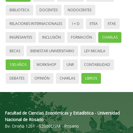
BIBLIOTECA
DOCENTES
NODOCENTES
RELACIONES INTERNACIONALES
I + D
IITEA
IITAE
INGRESANTES
INCLUSIÓN
FORMACIÓN
CHARLAS
BECAS
BIENESTAR UNIVERSITARIO
LEY MICAELA
100 AÑOS
WORKSHOP
UNR
CONTABILIDAD
DEBATES
OPINIÓN
CHARLAS
LIBROS
Facultad de Ciencias Económicas y Estadística - Universidad
Nacional de Rosario
Bv. Oroño 1261 - S2000DSM - Rosario