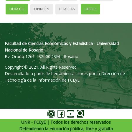
DEBATES
OPINIÓN
CHARLAS
LIBROS
Facultad de Ciencias Económicas y Estadística - Universidad
Nacional de Rosario
Bv. Oroño 1261 - S2000DSM - Rosario
Copyright © 2021. All Rights Reserved.
Desarrollado a partir de herramientas libres por la Dirección de
Tecnología de la Información de FCEyE
UNR - FCEyE | Todos los derechos reservados
Defendiendo la educación pública, libre y gratuita