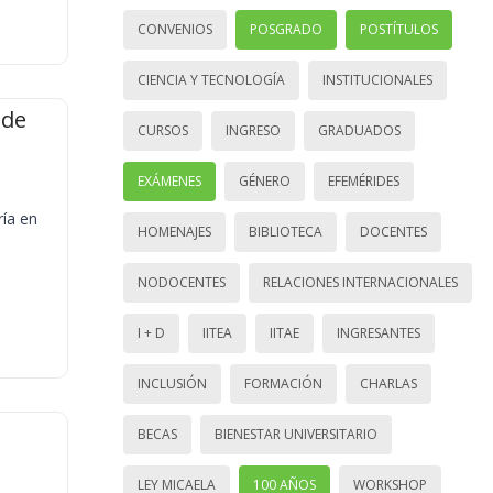
CONVENIOS
POSGRADO
POSTÍTULOS
CIENCIA Y TECNOLOGÍA
INSTITUCIONALES
 de
CURSOS
INGRESO
GRADUADOS
EXÁMENES
GÉNERO
EFEMÉRIDES
ría en
HOMENAJES
BIBLIOTECA
DOCENTES
NODOCENTES
RELACIONES INTERNACIONALES
I + D
IITEA
IITAE
INGRESANTES
INCLUSIÓN
FORMACIÓN
CHARLAS
BECAS
BIENESTAR UNIVERSITARIO
LEY MICAELA
100 AÑOS
WORKSHOP