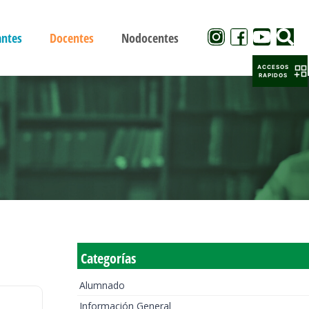
antes
Docentes
Nodocentes
ACCESOS
RAPIDOS
Categorías
Alumnado
Información General