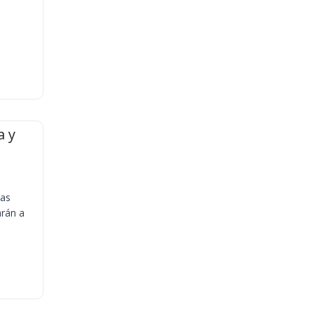
a y
ias
arán a