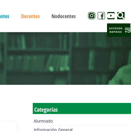
antes
Docentes
Nodocentes
ACCESOS
RAPIDOS
Categorías
Alumnado
Información General