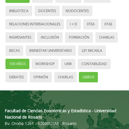
BIBLIOTECA
DOCENTES
NODOCENTES
RELACIONES INTERNACIONALES
I + D
IITEA
IITAE
INGRESANTES
INCLUSIÓN
FORMACIÓN
CHARLAS
BECAS
BIENESTAR UNIVERSITARIO
LEY MICAELA
100 AÑOS
WORKSHOP
UNR
CONTABILIDAD
DEBATES
OPINIÓN
CHARLAS
LIBROS
Facultad de Ciencias Económicas y Estadística - Universidad
Nacional de Rosario
Bv. Oroño 1261 - S2000DSM - Rosario