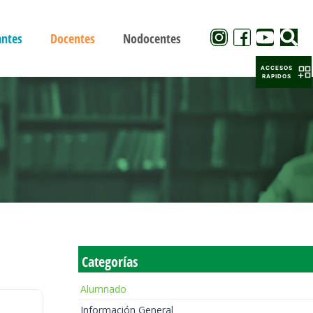
antes
Docentes
Nodocentes
ACCESOS
RAPIDOS
Categorías
Alumnado
Información General