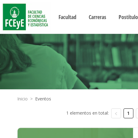
Facultad
Carreras
Postítulo
Inicio
>
Eventos
1 elementos en total:
1