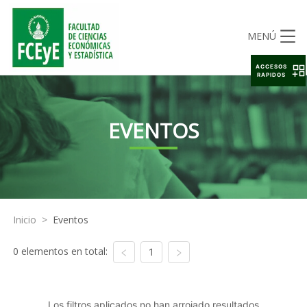
MENÚ
ACCESOS
RAPIDOS
EVENTOS
Inicio
>
Eventos
0 elementos en total:
1
Los filtros aplicados no han arrojado resultados