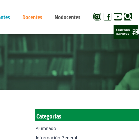
antes
Docentes
Nodocentes
ACCESOS
RAPIDOS
Categorías
Alumnado
Información General