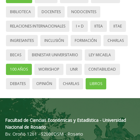
BIBLIOTECA
DOCENTES
NODOCENTES
RELACIONES INTERNACIONALES
I + D
IITEA
IITAE
INGRESANTES
INCLUSIÓN
FORMACIÓN
CHARLAS
BECAS
BIENESTAR UNIVERSITARIO
LEY MICAELA
100 AÑOS
WORKSHOP
UNR
CONTABILIDAD
DEBATES
OPINIÓN
CHARLAS
LIBROS
Facultad de Ciencias Económicas y Estadística - Universidad
Nacional de Rosario
Bv. Oroño 1261 - S2000DSM - Rosario