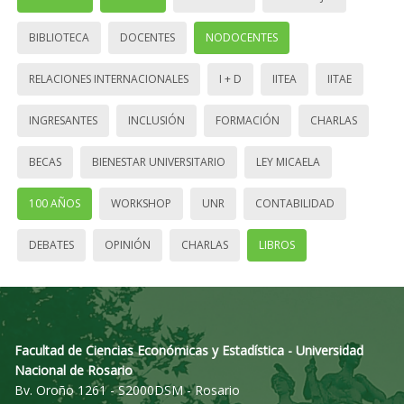
BIBLIOTECA
DOCENTES
NODOCENTES
RELACIONES INTERNACIONALES
I + D
IITEA
IITAE
INGRESANTES
INCLUSIÓN
FORMACIÓN
CHARLAS
BECAS
BIENESTAR UNIVERSITARIO
LEY MICAELA
100 AÑOS
WORKSHOP
UNR
CONTABILIDAD
DEBATES
OPINIÓN
CHARLAS
LIBROS
Facultad de Ciencias Económicas y Estadística - Universidad
Nacional de Rosario
Bv. Oroño 1261 - S2000DSM - Rosario