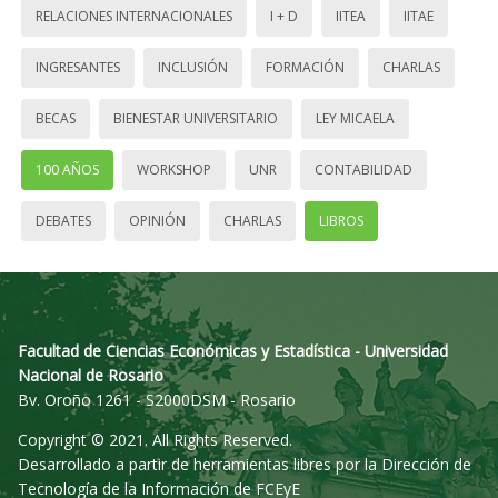
RELACIONES INTERNACIONALES
I + D
IITEA
IITAE
INGRESANTES
INCLUSIÓN
FORMACIÓN
CHARLAS
BECAS
BIENESTAR UNIVERSITARIO
LEY MICAELA
100 AÑOS
WORKSHOP
UNR
CONTABILIDAD
DEBATES
OPINIÓN
CHARLAS
LIBROS
Facultad de Ciencias Económicas y Estadística - Universidad
Nacional de Rosario
Bv. Oroño 1261 - S2000DSM - Rosario
Copyright © 2021. All Rights Reserved.
Desarrollado a partir de herramientas libres por la Dirección de
Tecnología de la Información de FCEyE