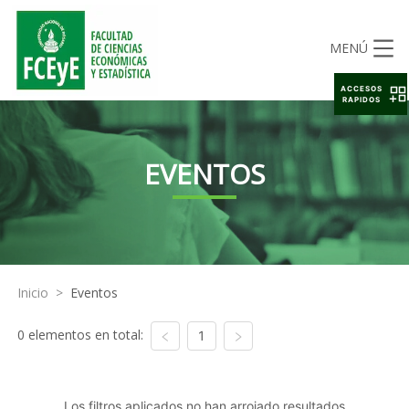
MENÚ
ACCESOS
RAPIDOS
EVENTOS
Inicio
>
Eventos
0 elementos en total:
1
Los filtros aplicados no han arrojado resultados