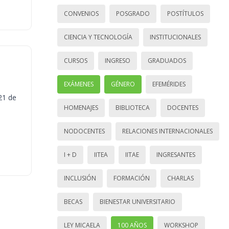
CONVENIOS
POSGRADO
POSTÍTULOS
CIENCIA Y TECNOLOGÍA
INSTITUCIONALES
CURSOS
INGRESO
GRADUADOS
EXÁMENES
GÉNERO
EFEMÉRIDES
21 de
HOMENAJES
BIBLIOTECA
DOCENTES
NODOCENTES
RELACIONES INTERNACIONALES
I + D
IITEA
IITAE
INGRESANTES
INCLUSIÓN
FORMACIÓN
CHARLAS
BECAS
BIENESTAR UNIVERSITARIO
LEY MICAELA
100 AÑOS
WORKSHOP