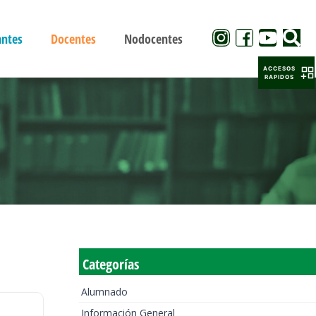
antes
Docentes
Nodocentes
ACCESOS
RAPIDOS
Categorías
Alumnado
Información General