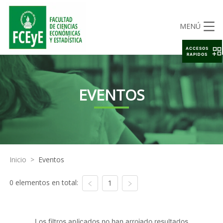
MENÚ
ACCESOS
RAPIDOS
EVENTOS
Inicio
>
Eventos
0 elementos en total:
1
Los filtros aplicados no han arrojado resultados