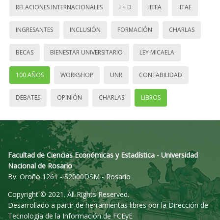
RELACIONES INTERNACIONALES
I + D
IITEA
IITAE
INGRESANTES
INCLUSIÓN
FORMACIÓN
CHARLAS
BECAS
BIENESTAR UNIVERSITARIO
LEY MICAELA
100 AÑOS
WORKSHOP
UNR
CONTABILIDAD
DEBATES
OPINIÓN
CHARLAS
LIBROS
Facultad de Ciencias Económicas y Estadística - Universidad
Nacional de Rosario
Bv. Oroño 1261 - S2000DSM - Rosario
Copyright © 2021. All Rights Reserved.
Desarrollado a partir de herramientas libres por la Dirección de
Tecnología de la Información de FCEyE