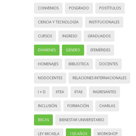
CONVENIOS
POSGRADO
POSTÍTULOS
CIENCIA Y TECNOLOGÍA
INSTITUCIONALES
CURSOS
INGRESO
GRADUADOS
EXÁMENES
GÉNERO
EFEMÉRIDES
HOMENAJES
BIBLIOTECA
DOCENTES
NODOCENTES
RELACIONES INTERNACIONALES
I + D
IITEA
IITAE
INGRESANTES
INCLUSIÓN
FORMACIÓN
CHARLAS
BECAS
BIENESTAR UNIVERSITARIO
LEY MICAELA
100 AÑOS
WORKSHOP