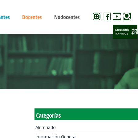
antes
Docentes
Nodocentes
ACCESOS
RAPIDOS
Categorías
Alumnado
Información General