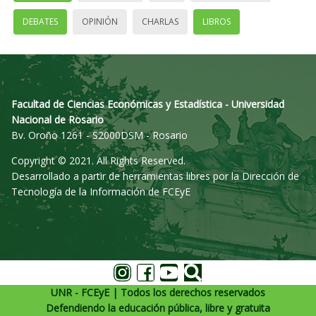
DEBATES
OPINIÓN
CHARLAS
LIBROS
Facultad de Ciencias Económicas y Estadística - Universidad
Nacional de Rosario
Bv. Oroño 1261 - S2000DSM - Rosario
Copyright © 2021. All Rights Reserved.
Desarrollado a partir de herramientas libres por la Dirección de
Tecnología de la Información de FCEyE
UNR - FCEyE | Todos los derechos reservados
Defendiendo la educación pública, libre y gratuita