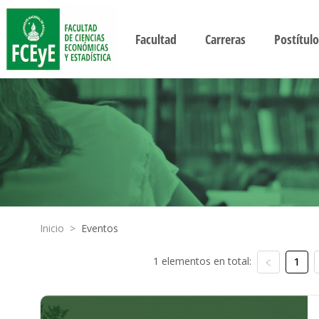
Facultad
Carreras
Postítulo
Inicio
>
Eventos
1 elementos en total:
1