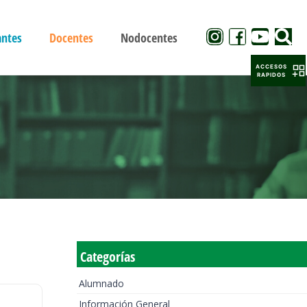
antes
Docentes
Nodocentes
ACCESOS
RAPIDOS
Categorías
Alumnado
Información General