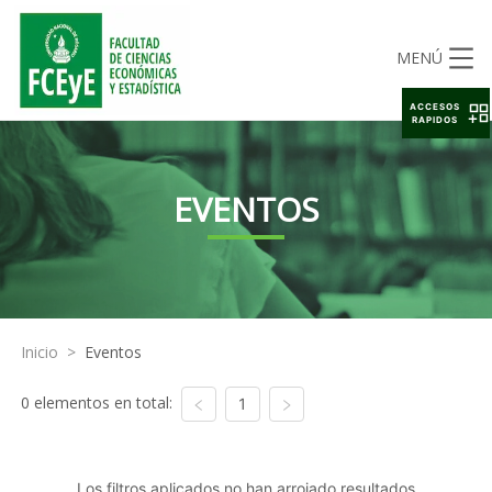
MENÚ
ACCESOS
RAPIDOS
EVENTOS
Inicio
>
Eventos
0 elementos en total:
1
Los filtros aplicados no han arrojado resultados