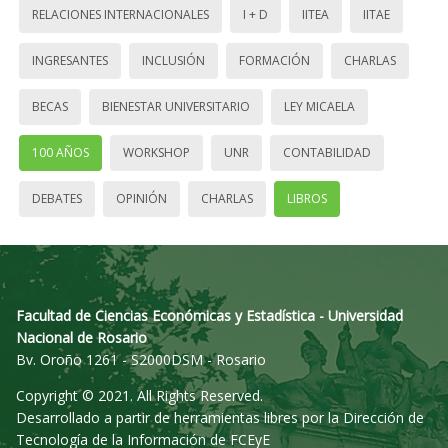
RELACIONES INTERNACIONALES
I + D
IITEA
IITAE
INGRESANTES
INCLUSIÓN
FORMACIÓN
CHARLAS
BECAS
BIENESTAR UNIVERSITARIO
LEY MICAELA
100 AÑOS
WORKSHOP
UNR
CONTABILIDAD
DEBATES
OPINIÓN
CHARLAS
LIBROS
Facultad de Ciencias Económicas y Estadística - Universidad
Nacional de Rosario
Bv. Oroño 1261 - S2000DSM - Rosario
Copyright © 2021. All Rights Reserved.
Desarrollado a partir de herramientas libres por la Dirección de
Tecnología de la Información de FCEyE