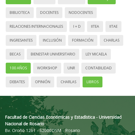
BIBLIOTECA
DOCENTES
NODOCENTES
RELACIONES INTERNACIONALES
I + D
IITEA
IITAE
INGRESANTES
INCLUSIÓN
FORMACIÓN
CHARLAS
BECAS
BIENESTAR UNIVERSITARIO
LEY MICAELA
100 AÑOS
WORKSHOP
UNR
CONTABILIDAD
DEBATES
OPINIÓN
CHARLAS
LIBROS
Facultad de Ciencias Económicas y Estadística - Universidad
Nacional de Rosario
Bv. Oroño 1261 - S2000DSM - Rosario