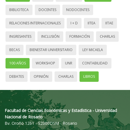
BIBLIOTECA
DOCENTES
NODOCENTES
RELACIONES INTERNACIONALES
I + D
IITEA
IITAE
INGRESANTES
INCLUSIÓN
FORMACIÓN
CHARLAS
BECAS
BIENESTAR UNIVERSITARIO
LEY MICAELA
100 AÑOS
WORKSHOP
UNR
CONTABILIDAD
DEBATES
OPINIÓN
CHARLAS
LIBROS
Facultad de Ciencias Económicas y Estadística - Universidad
Nacional de Rosario
Bv. Oroño 1261 - S2000DSM - Rosario