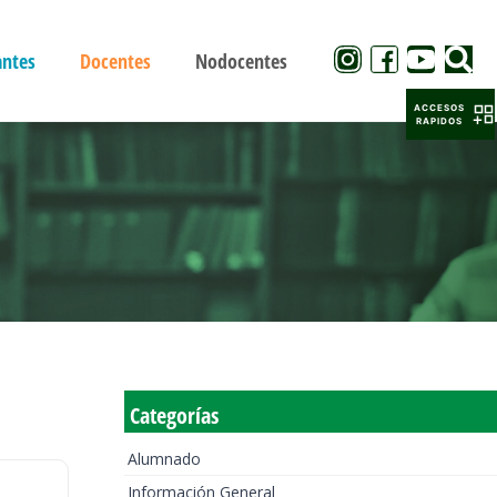
antes
Docentes
Nodocentes
ACCESOS
RAPIDOS
Categorías
Alumnado
Información General