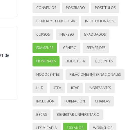
CONVENIOS
POSGRADO
POSTÍTULOS
CIENCIA Y TECNOLOGÍA
INSTITUCIONALES
CURSOS
INGRESO
GRADUADOS
EXÁMENES
GÉNERO
EFEMÉRIDES
21 de
HOMENAJES
BIBLIOTECA
DOCENTES
NODOCENTES
RELACIONES INTERNACIONALES
I + D
IITEA
IITAE
INGRESANTES
INCLUSIÓN
FORMACIÓN
CHARLAS
BECAS
BIENESTAR UNIVERSITARIO
LEY MICAELA
100 AÑOS
WORKSHOP