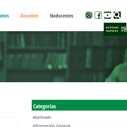
antes
Docentes
Nodocentes
ACCESOS
RAPIDOS
Categorías
Alumnado
Información General