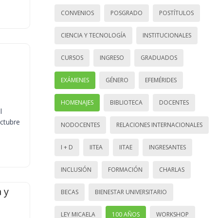
CONVENIOS
POSGRADO
POSTÍTULOS
CIENCIA Y TECNOLOGÍA
INSTITUCIONALES
CURSOS
INGRESO
GRADUADOS
EXÁMENES
GÉNERO
EFEMÉRIDES
HOMENAJES
BIBLIOTECA
DOCENTES
l
octubre
NODOCENTES
RELACIONES INTERNACIONALES
I + D
IITEA
IITAE
INGRESANTES
INCLUSIÓN
FORMACIÓN
CHARLAS
 y
BECAS
BIENESTAR UNIVERSITARIO
LEY MICAELA
100 AÑOS
WORKSHOP