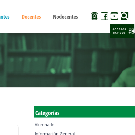
antes
Docentes
Nodocentes
ACCESOS
RAPIDOS
Categorías
Alumnado
Información General