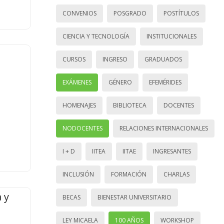
CONVENIOS
POSGRADO
POSTÍTULOS
CIENCIA Y TECNOLOGÍA
INSTITUCIONALES
CURSOS
INGRESO
GRADUADOS
EXÁMENES
GÉNERO
EFEMÉRIDES
HOMENAJES
BIBLIOTECA
DOCENTES
NODOCENTES
RELACIONES INTERNACIONALES
I + D
IITEA
IITAE
INGRESANTES
INCLUSIÓN
FORMACIÓN
CHARLAS
 y
BECAS
BIENESTAR UNIVERSITARIO
LEY MICAELA
100 AÑOS
WORKSHOP