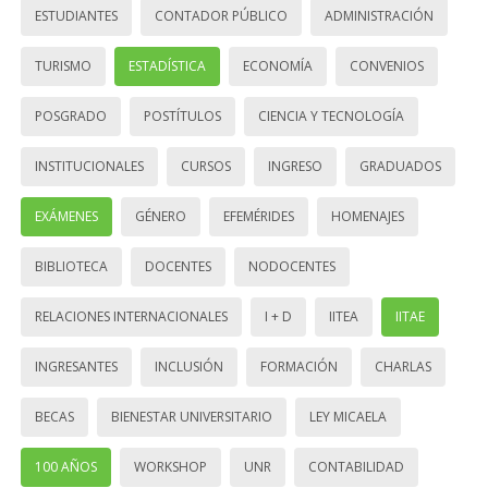
ESTUDIANTES
CONTADOR PÚBLICO
ADMINISTRACIÓN
TURISMO
ESTADÍSTICA
ECONOMÍA
CONVENIOS
POSGRADO
POSTÍTULOS
CIENCIA Y TECNOLOGÍA
INSTITUCIONALES
CURSOS
INGRESO
GRADUADOS
EXÁMENES
GÉNERO
EFEMÉRIDES
HOMENAJES
BIBLIOTECA
DOCENTES
NODOCENTES
RELACIONES INTERNACIONALES
I + D
IITEA
IITAE
INGRESANTES
INCLUSIÓN
FORMACIÓN
CHARLAS
BECAS
BIENESTAR UNIVERSITARIO
LEY MICAELA
100 AÑOS
WORKSHOP
UNR
CONTABILIDAD