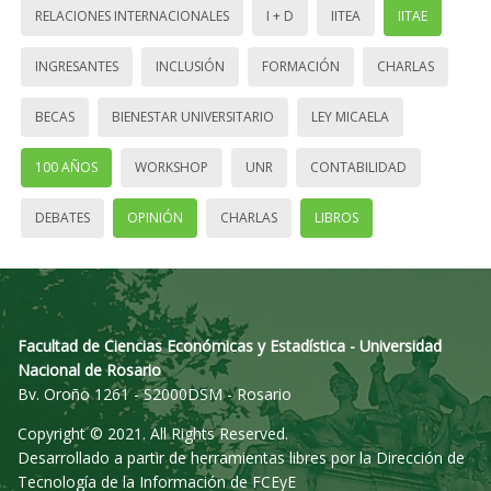
RELACIONES INTERNACIONALES
I + D
IITEA
IITAE
INGRESANTES
INCLUSIÓN
FORMACIÓN
CHARLAS
BECAS
BIENESTAR UNIVERSITARIO
LEY MICAELA
100 AÑOS
WORKSHOP
UNR
CONTABILIDAD
DEBATES
OPINIÓN
CHARLAS
LIBROS
Facultad de Ciencias Económicas y Estadística - Universidad
Nacional de Rosario
Bv. Oroño 1261 - S2000DSM - Rosario
Copyright © 2021. All Rights Reserved.
Desarrollado a partir de herramientas libres por la Dirección de
Tecnología de la Información de FCEyE