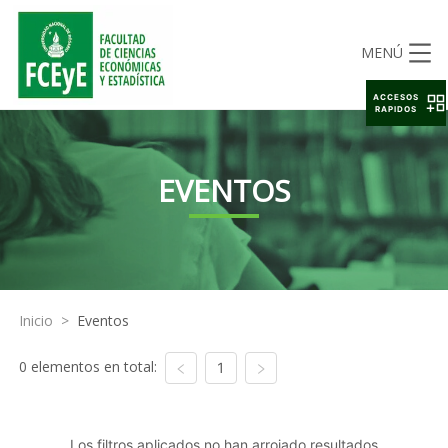
MENÚ
ACCESOS
RAPIDOS
EVENTOS
Inicio
>
Eventos
0 elementos en total:
1
Los filtros aplicados no han arrojado resultados