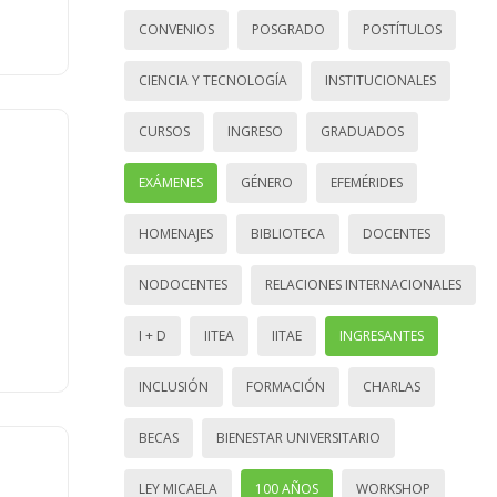
CONVENIOS
POSGRADO
POSTÍTULOS
CIENCIA Y TECNOLOGÍA
INSTITUCIONALES
CURSOS
INGRESO
GRADUADOS
EXÁMENES
GÉNERO
EFEMÉRIDES
HOMENAJES
BIBLIOTECA
DOCENTES
NODOCENTES
RELACIONES INTERNACIONALES
I + D
IITEA
IITAE
INGRESANTES
INCLUSIÓN
FORMACIÓN
CHARLAS
BECAS
BIENESTAR UNIVERSITARIO
LEY MICAELA
100 AÑOS
WORKSHOP