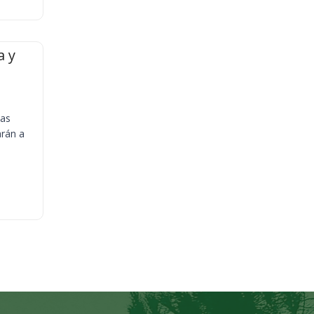
a y
ias
arán a