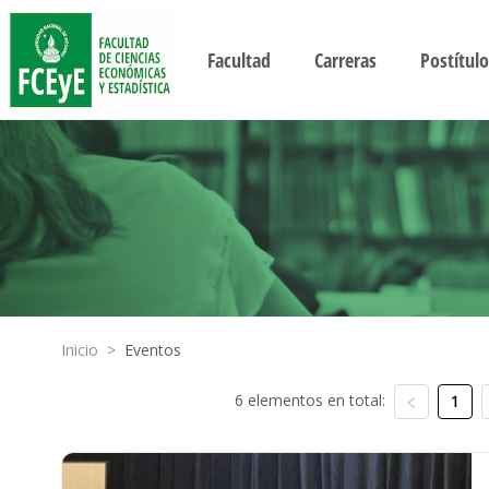
Facultad
Carreras
Postítulo
Inicio
>
Eventos
6 elementos en total:
1