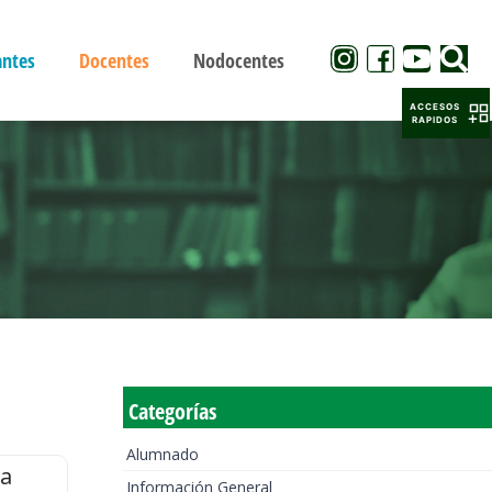
antes
Docentes
Nodocentes
ACCESOS
RAPIDOS
Categorías
Alumnado
la
Información General