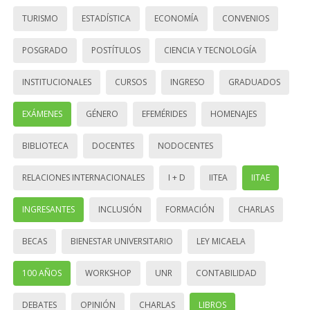
TURISMO
ESTADÍSTICA
ECONOMÍA
CONVENIOS
POSGRADO
POSTÍTULOS
CIENCIA Y TECNOLOGÍA
INSTITUCIONALES
CURSOS
INGRESO
GRADUADOS
EXÁMENES
GÉNERO
EFEMÉRIDES
HOMENAJES
BIBLIOTECA
DOCENTES
NODOCENTES
RELACIONES INTERNACIONALES
I + D
IITEA
IITAE
INGRESANTES
INCLUSIÓN
FORMACIÓN
CHARLAS
BECAS
BIENESTAR UNIVERSITARIO
LEY MICAELA
100 AÑOS
WORKSHOP
UNR
CONTABILIDAD
DEBATES
OPINIÓN
CHARLAS
LIBROS