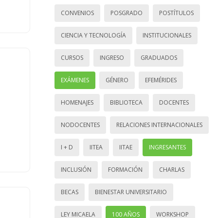
CONVENIOS
POSGRADO
POSTÍTULOS
CIENCIA Y TECNOLOGÍA
INSTITUCIONALES
CURSOS
INGRESO
GRADUADOS
EXÁMENES
GÉNERO
EFEMÉRIDES
HOMENAJES
BIBLIOTECA
DOCENTES
NODOCENTES
RELACIONES INTERNACIONALES
I + D
IITEA
IITAE
INGRESANTES
INCLUSIÓN
FORMACIÓN
CHARLAS
BECAS
BIENESTAR UNIVERSITARIO
LEY MICAELA
100 AÑOS
WORKSHOP