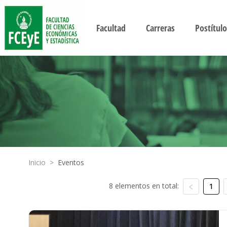
Facultad
Carreras
Postítulo
Inicio
>
Eventos
8 elementos en total:
1