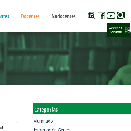
antes
Docentes
Nodocentes
ACCESOS
RAPIDOS
Categorías
Alumnado
la
Información General