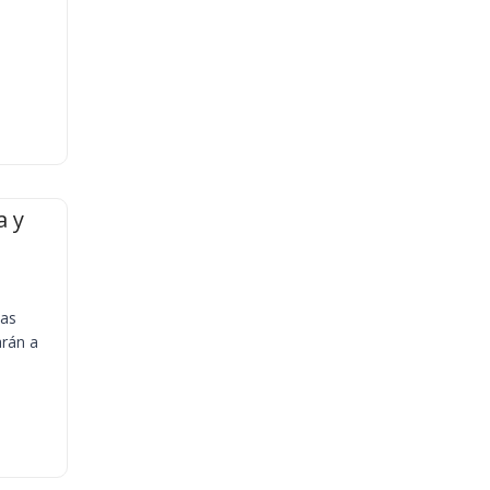
a y
ias
arán a